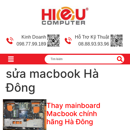
Kinh Doanh
Hỗ Trợ Kỹ Thuật
098.77.99.189
08.88.93.93.96
sửa macbook Hà
Đông
Thay mainboard
Macbook chính
hãng Hà Đông