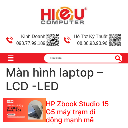
Kinh Doanh
Hỗ Trợ Kỹ Thuật
098.77.99.189
08.88.93.93.96
Màn hình laptop –
LCD -LED
HP Zbook Studio 15
G5 máy trạm di
động mạnh mẽ