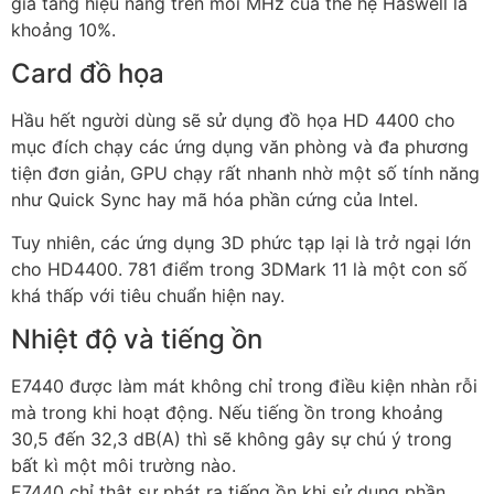
gia tăng hiệu năng trên mỗi MHz của thế hệ Haswell là
khoảng 10%.
Card đồ họa
Hầu hết người dùng sẽ sử dụng đồ họa HD 4400 cho
mục đích chạy các ứng dụng văn phòng và đa phương
tiện đơn giản, GPU chạy rất nhanh nhờ một số tính năng
như Quick Sync hay mã hóa phần cứng của Intel.
Tuy nhiên, các ứng dụng 3D phức tạp lại là trở ngại lớn
cho HD4400. 781 điểm trong 3DMark 11 là một con số
khá thấp với tiêu chuẩn hiện nay.
Nhiệt độ và tiếng ồn
E7440 được làm mát không chỉ trong điều kiện nhàn rỗi
mà trong khi hoạt động. Nếu tiếng ồn trong khoảng
30,5 đến 32,3 dB(A) thì sẽ không gây sự chú ý trong
bất kì một môi trường nào.
E7440 chỉ thật sự phát ra tiếng ồn khi sử dụng phần