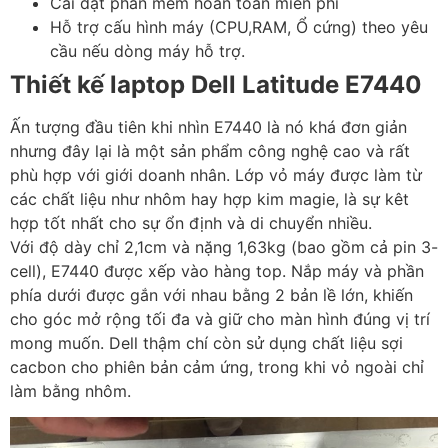
Cài đặt phần mềm hoàn toàn miễn phí
Hỗ trợ cấu hình máy (CPU,RAM, Ổ cứng) theo yêu
cầu nếu dòng máy hỗ trợ.
Thiết kế laptop Dell Latitude E7440
Ấn tượng đầu tiên khi nhìn E7440 là nó khá đơn giản
nhưng đây lại là một sản phẩm công nghệ cao và rất
phù hợp với giới doanh nhân. Lớp vỏ máy được làm từ
các chất liệu như nhôm hay hợp kim magie, là sự kêt
hợp tốt nhất cho sự ổn định và di chuyển nhiều.
Với độ dày chỉ 2,1cm và nặng 1,63kg (bao gồm cả pin 3-
cell), E7440 được xếp vào hàng top. Nắp máy và phần
phía dưới được gắn với nhau bằng 2 bản lề lớn, khiến
cho góc mở rộng tối đa và giữ cho màn hình đúng vị trí
mong muốn. Dell thậm chí còn sử dụng chất liệu sợi
cacbon cho phiên bản cảm ứng, trong khi vỏ ngoài chỉ
làm bằng nhôm.