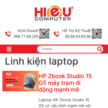
Kinh Doanh
Hỗ Trợ Kỹ Thuật
098.77.99.189
08.88.93.93.96
Linh kiện laptop
HP Zbook Studio 15
G5 máy trạm di
động mạnh mẽ
Laptop HP Zbook Studio 15
G5 có cấu hình mạnh mẽ với