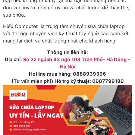
hợp nếu không tể xử lý tại nhà bạn nên mang đến các
đơn vị chuyên môn có uy tín và chất lượng để thay thế,
sửa chữa.
Hiếu Computer là trung tâm chuyên sửa chữa laptop
với đội ngũ chuyên viên kỹ thuật tay nghề cao cam kết
mang lại dịch vụ chất lượng nhất cho khách hàng.
Thông tin liên hệ:
Địa chỉ:
Số 22 ngách 43 ngõ 108 Trần Phú- Hà Đông –
Hà Nội
Hotline mua hàng:
0888939396
(Tư vấn miễn phí) Hỗ trợ kỹ thuật:
0987799189