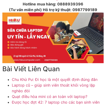
Hotline mua hàng:
0888939396
(Tư vấn miễn phí) Hỗ trợ kỹ thuật:
0987799189
Bài Viết Liên Quan
Chu Khừ Pư: Đi học là một quyết định đúng đắn
Laptop cũ – giúp sinh viên thoát khỏi vòng lặp
nghèo đói
Quạt điều hòa mini có an toàn với laptop?
Được học đợt 42: 7 laptop cho các bạn sinh viên