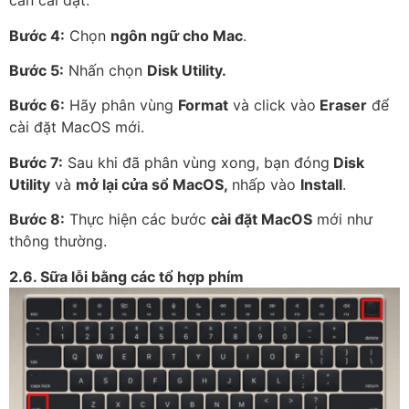
cần cài đặt.
Bước 4:
Chọn
ngôn ngữ cho Mac
.
Bước 5:
Nhấn chọn
Disk Utility.
Bước 6:
Hãy phân vùng
Format
và click vào
Eraser
để
cài đặt MacOS mới.
Bước 7:
Sau khi đã phân vùng xong, bạn đóng
Disk
Utility
và
mở lại cửa sổ MacOS,
nhấp vào
Install
.
Bước 8:
Thực hiện các bước
cài đặt MacOS
mới như
thông thường.
2.6. Sữa lỗi bằng các tổ hợp phím