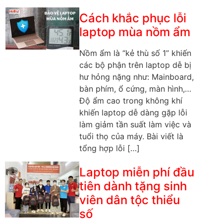
Cách khắc phục lỗi
laptop mùa nồm ẩm
Nồm ẩm là “kẻ thù số 1” khiến
các bộ phận trên laptop dễ bị
hư hỏng nặng như: Mainboard,
bàn phím, ổ cứng, màn hình,…
Độ ẩm cao trong không khí
khiến laptop dễ dàng gặp lỗi
làm giảm tần suất làm việc và
tuổi thọ của máy. Bài viết là
tổng hợp lỗi […]
Laptop miễn phí đầu
tiên dành tặng sinh
viên dân tộc thiểu
số