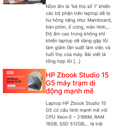
Nồm ẩm là “kẻ thù số 1” khiến
các bộ phận trên laptop dễ bị
hư hỏng nặng như: Mainboard,
bàn phím, ổ cứng, màn hình,…
Độ ẩm cao trong không khí
khiến laptop dễ dàng gặp lỗi
làm giảm tần suất làm việc và
tuổi thọ của máy. Bài viết là
tổng hợp lỗi […]
HP Zbook Studio 15
G5 máy trạm di
động mạnh mẽ
Laptop HP Zbook Studio 15
G5 có cấu hình mạnh mẽ với
CPU Xeon E – 2186M, RAM
16GB, SSD 512GB,… là trải