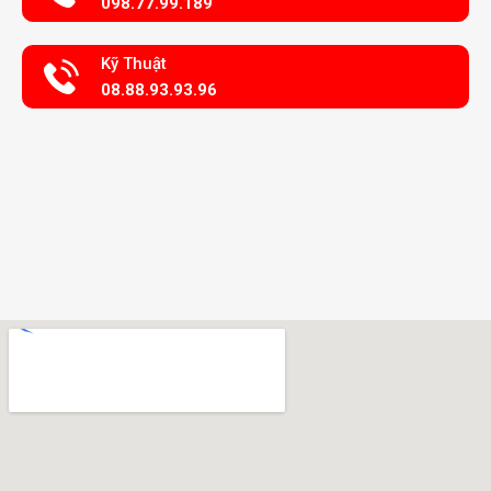
098.77.99.189
Kỹ Thuật
08.88.93.93.96