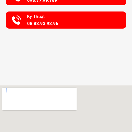
098.77.99.189
Kỹ Thuật
08.88.93.93.96