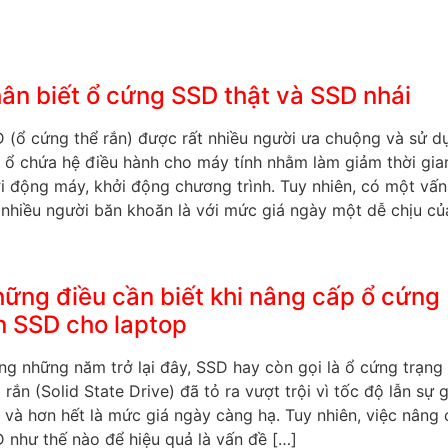
ân biết ổ cứng SSD thật và SSD nhái
 (ổ cứng thể rắn) được rất nhiều người ưa chuộng và sử d
 ổ chứa hệ điều hành cho máy tính nhằm làm giảm thời gia
i động máy, khởi động chương trình. Tuy nhiên, có một vấn
nhiều người băn khoăn là với mức giá ngày một dễ chịu củ
ững điều cần biết khi nâng cấp ổ cứng
n SSD cho laptop
ng những năm trở lại đây, SSD hay còn gọi là ổ cứng trạng
i rắn (Solid State Drive) đã tỏ ra vượt trội vì tốc độ lẫn sự 
 và hơn hết là mức giá ngày càng hạ. Tuy nhiên, việc nâng
 như thế nào để hiệu quả là vấn đề […]