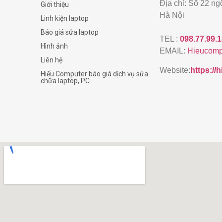
Địa chỉ: Số 22 n
Giới thiệu
Hà Nội
Linh kiện laptop
Báo giá sửa laptop
TEL :
098.77.99.
Hình ảnh
EMAIL:
Hieucomp
Liên hệ
Website:
https:/
Hiếu Computer báo giá dịch vụ sửa
chữa laptop, PC