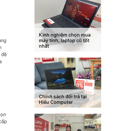
Kinh nghiệm chọn mua
máy tính, laptop cũ tốt
ụng
nhất
n
 đề
a
Chính sách đổi trả tại
Hiếu Computer
gọn
 cấp