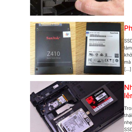
Ph
SSD
làm
khở
mà 
[…]
Nh
lê
Tro
thá
nhẹ
SSD