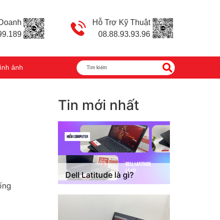
 Doanh
Hỗ Trợ Kỹ Thuật
99.189
08.88.93.93.96
ình ảnh
Tin mới nhất
Dell Latitude là gì?
ống
i