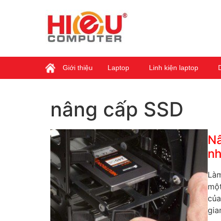
Giới thiệu
Laptop
Linh kiện laptop
nâng cấp SSD
Nâ
nh
Làm
một
của
gia