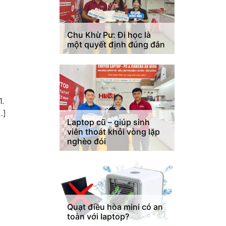
Chu Khừ Pư: Đi học là
một quyết định đúng đắn
1.
…]
Laptop cũ – giúp sinh
viên thoát khỏi vòng lặp
nghèo đói
Quạt điều hòa mini có an
toàn với laptop?