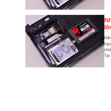
Nh
lê
Nân
ngư
nhữ
Tại