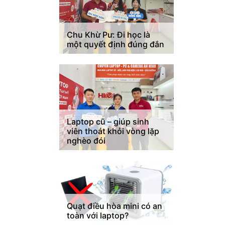
Chu Khừ Pư: Đi học là
một quyết định đúng đắn
Laptop cũ – giúp sinh
viên thoát khỏi vòng lặp
nghèo đói
Quạt điều hòa mini có an
toàn với laptop?