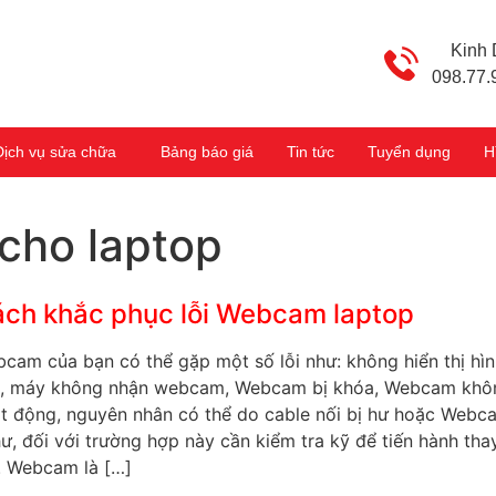
Kinh
098.77.
Dịch vụ sửa chữa
Bảng báo giá
Tin tức
Tuyển dụng
H
cho laptop
ch khắc phục lỗi Webcam laptop
cam của bạn có thể gặp một số lỗi như: không hiển thị hì
, máy không nhận webcam, Webcam bị khóa, Webcam khô
t động, nguyên nhân có thể do cable nối bị hư hoặc Webc
hư, đối với trường hợp này cần kiểm tra kỹ để tiến hành tha
. Webcam là […]