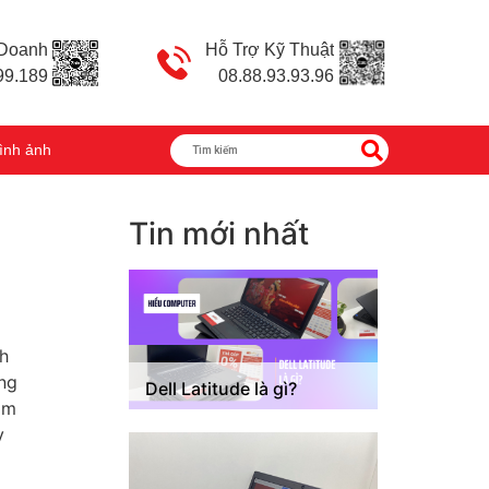
 Doanh
Hỗ Trợ Kỹ Thuật
99.189
08.88.93.93.96
ình ảnh
Tin mới nhất
nh
ng
Dell Latitude là gì?
am
y