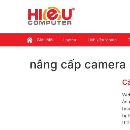
Giới thiệu
Laptop
Linh kiện laptop
nâng cấp camera 
Cá
Web
ảnh
hoạ
bị 
thế