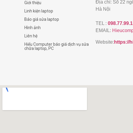
Địa chỉ: Số 22 n
Giới thiệu
Hà Nội
Linh kiện laptop
Báo giá sửa laptop
TEL :
098.77.99.
Hình ảnh
EMAIL:
Hieucomp
Liên hệ
Website:
https:/
Hiếu Computer báo giá dịch vụ sửa
chữa laptop, PC