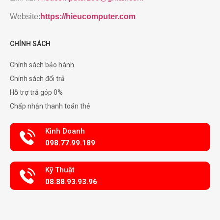
Website:
https://hieucomputer.com
CHÍNH SÁCH
Chính sách bảo hành
Chính sách đổi trả
Hỗ trợ trả góp 0%
Chấp nhận thanh toán thẻ
Kinh Doanh
098.77.99.189
Kỹ Thuật
08.88.93.93.96