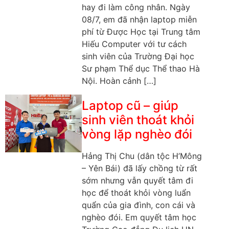
hay đi làm công nhân. Ngày
08/7, em đã nhận laptop miễn
phí từ Được Học tại Trung tâm
Hiếu Computer với tư cách
sinh viên của Trường Đại học
Sư phạm Thể dục Thể thao Hà
Nội. Hoàn cảnh […]
Laptop cũ – giúp
sinh viên thoát khỏi
vòng lặp nghèo đói
Hảng Thị Chu (dân tộc H’Mông
– Yên Bái) đã lấy chồng từ rất
sớm nhưng vẫn quyết tâm đi
học để thoát khỏi vòng luẩn
quẩn của gia đình, con cái và
nghèo đói. Em quyết tâm học