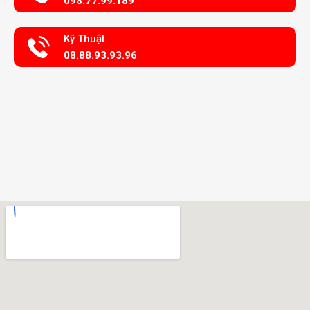
098.77.99.189
Kỹ Thuật
08.88.93.93.96