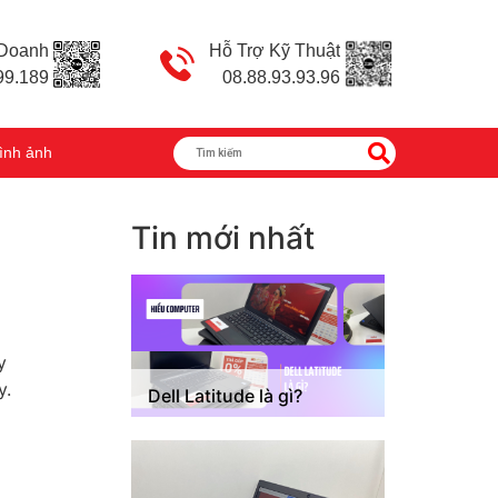
 Doanh
Hỗ Trợ Kỹ Thuật
99.189
08.88.93.93.96
ình ảnh
Tin mới nhất
y
y.
Dell Latitude là gì?
m