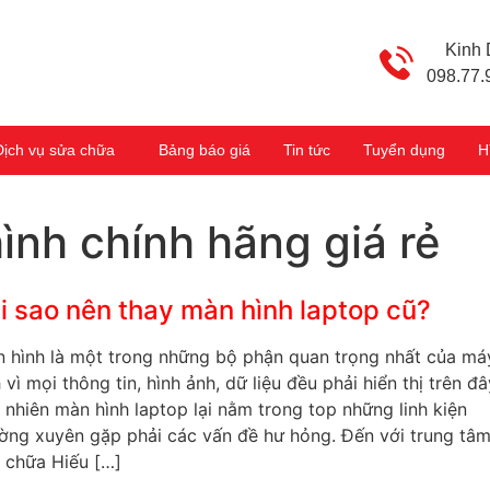
Kinh
098.77.
Dịch vụ sửa chữa
Bảng báo giá
Tin tức
Tuyển dụng
H
ình chính hãng giá rẻ
i sao nên thay màn hình laptop cũ?
 hình là một trong những bộ phận quan trọng nhất của má
h vì mọi thông tin, hình ảnh, dữ liệu đều phải hiển thị trên đâ
 nhiên màn hình laptop lại nằm trong top những linh kiện
ờng xuyên gặp phải các vấn đề hư hỏng. Đến với trung tâ
 chữa Hiếu […]