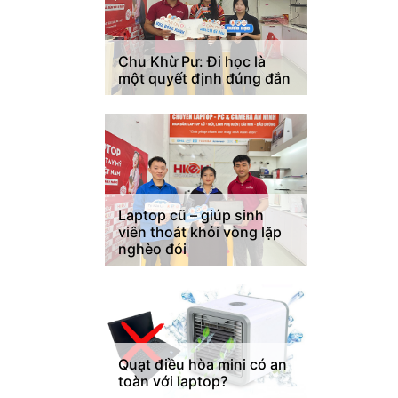
Chu Khừ Pư: Đi học là
một quyết định đúng đắn
Laptop cũ – giúp sinh
viên thoát khỏi vòng lặp
nghèo đói
Quạt điều hòa mini có an
toàn với laptop?