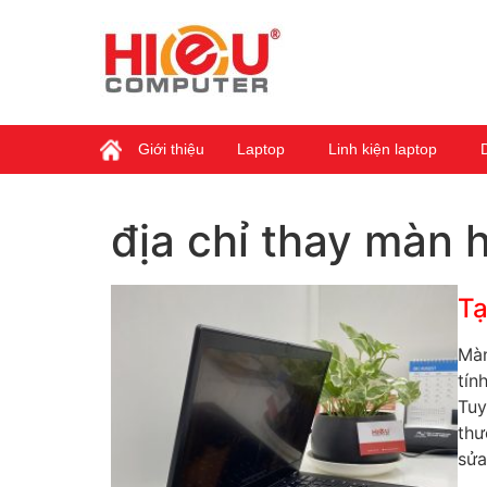
Giới thiệu
Laptop
Linh kiện laptop
địa chỉ thay màn h
Tạ
Màn
tín
Tuy
thư
sửa