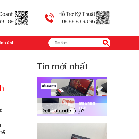
 Doanh
Hỗ Trợ Kỹ Thuật
99.189
08.88.93.93.96
ình ảnh
Tin mới nhất
ch
và
Dell Latitude là gì?
u
thể