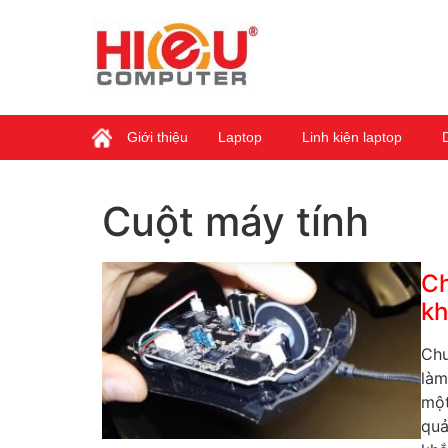
Giới thiệu
Laptop
Linh kiện laptop
Cuột máy tính
Ch
kh
Chu
làm
một
quả