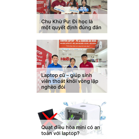
Chu Khừ Pư: Đi học là
một quyết định đúng đắn
Laptop cũ – giúp sinh
viên thoát khỏi vòng lặp
nghèo đói
Quạt điều hòa mini có an
toàn với laptop?