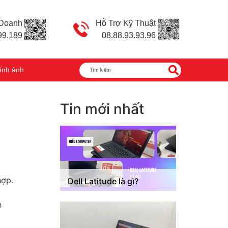
 Doanh
Hỗ Trợ Kỹ Thuật
99.189
08.88.93.93.96
ình ảnh
Tin mới nhất
hợp.
Dell Latitude là gì?
h