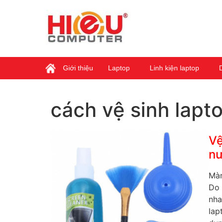
Giới thiệu
Laptop
Linh kiện laptop
cách vệ sinh lapt
Vệ
nư
Màn
Do 
nha
lap