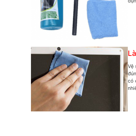
dụn
Là
Vệ 
đún
có 
nhi