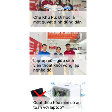
Chu Khừ Pư: Đi học là
một quyết định đúng đắn
Laptop cũ – giúp sinh
viên thoát khỏi vòng lặp
nghèo đói
Quạt điều hòa mini có an
toàn với laptop?