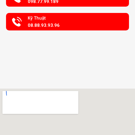
098.77.99.189
Kỹ Thuật
08.88.93.93.96