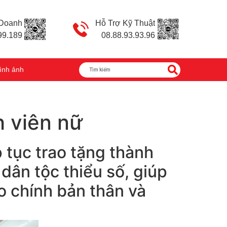
 Doanh
Hỗ Trợ Kỹ Thuật
99.189
08.88.93.93.96
ình ảnh
h viên nữ
 tục trao tặng thành
dân tộc thiểu số, giúp
ho chính bản thân và