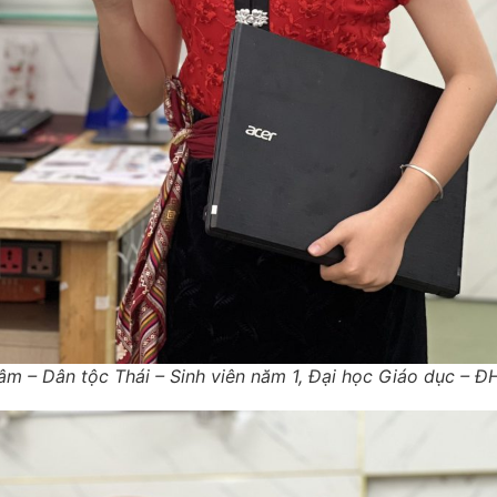
âm – Dân tộc Thái – Sinh viên năm 1, Đại học Giáo dục – 