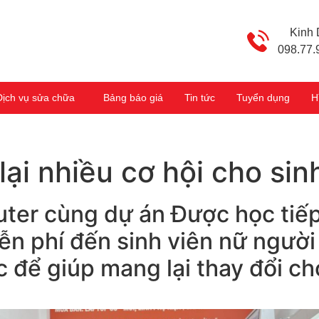
Kinh
098.77.
Dịch vụ sửa chữa
Bảng báo giá
Tin tức
Tuyển dụng
H
ại nhiều cơ hội cho sin
ter cùng dự án Được học tiếp
ễn phí đến sinh viên nữ người 
c để giúp mang lại thay đổi c