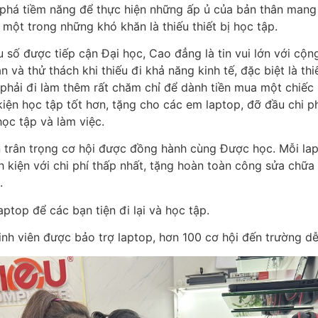
i phá tiềm năng để thực hiện những ấp ủ của bản thân mang 
 một trong những khó khăn là thiếu thiết bị học tập.
u số được tiếp cận Đại học, Cao đẳng là tin vui lớn với cộ
và thử thách khi thiếu đi khả năng kinh tế, đặc biệt là thi
phải đi làm thêm rất chăm chỉ để dành tiền mua một chiếc 
kiện học tập tốt hơn, tặng cho các em laptop, đỡ đầu chi
học tập và làm việc.
n trân trọng cơ hội được đồng hành cùng Được học.
Mỗi la
linh kiện với chi phí thấp nhất, tặng hoàn toàn công sửa c
.
top để các bạn tiện đi lại và học tập.
nh viên được bảo trợ laptop, hơn 100 cơ hội đến trường dễ