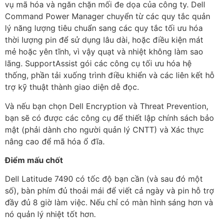
vụ mã hóa và ngăn chặn mối đe dọa của công ty. Dell
Command Power Manager chuyển từ các quy tắc quản
lý năng lượng tiêu chuẩn sang các quy tắc tối ưu hóa
thời lượng pin để sử dụng lâu dài, hoặc điều kiện mát
mẻ hoặc yên tĩnh, vì vậy quạt và nhiệt không làm sao
lãng. SupportAssist gói các công cụ tối ưu hóa hệ
thống, phần tải xuống trình điều khiển và các liên kết hỗ
trợ kỹ thuật thành giao diện dễ đọc.
Và nếu bạn chọn Dell Encryption và Threat Prevention,
bạn sẽ có được các công cụ để thiết lập chính sách bảo
mật (phải dành cho người quản lý CNTT) và Xác thực
nâng cao để mã hóa ổ đĩa.
Điểm mấu chốt
Dell Latitude 7490 có tốc độ bạn cần (và sau đó một
số), bàn phím đủ thoải mái để viết cả ngày và pin hỗ trợ
đầy đủ 8 giờ làm việc. Nếu chỉ có màn hình sáng hơn và
nó quản lý nhiệt tốt hơn.