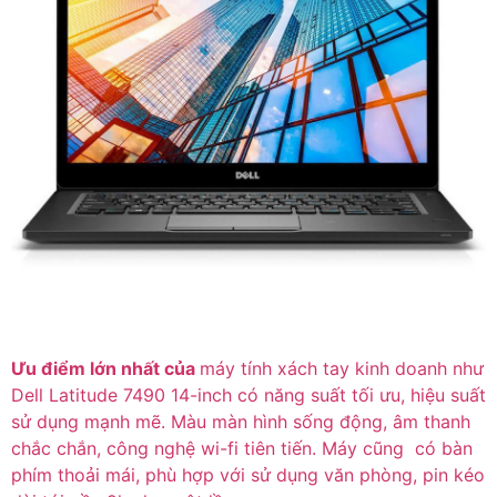
Ưu điểm lớn nhất của
máy tính xách tay kinh doanh như
Dell Latitude 7490 14-inch có năng suất tối ưu, hiệu suất
sử dụng mạnh mẽ. Màu màn hình sống động, âm thanh
chắc chắn, công nghệ wi-fi tiên tiến. Máy cũng có bàn
phím thoải mái, phù hợp với sử dụng văn phòng, pin kéo