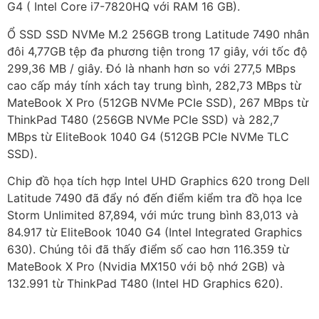
G4 ( Intel Core i7-7820HQ với RAM 16 GB).
Ổ SSD SSD NVMe M.2 256GB trong Latitude 7490 nhân
đôi 4,77GB tệp đa phương tiện trong 17 giây, với tốc độ
299,36 MB / giây. Đó là nhanh hơn so với 277,5 MBps
cao cấp máy tính xách tay trung bình, 282,73 MBps từ
MateBook X Pro (512GB NVMe PCIe SSD), 267 MBps từ
ThinkPad T480 (256GB NVMe PCIe SSD) và 282,7
MBps từ EliteBook 1040 G4 (512GB PCIe NVMe TLC
SSD).
Chip đồ họa tích hợp Intel UHD Graphics 620 trong Dell
Latitude 7490 đã đẩy nó đến điểm kiểm tra đồ họa Ice
Storm Unlimited 87,894, với mức trung bình 83,013 và
84.917 từ EliteBook 1040 G4 (Intel Integrated Graphics
630). Chúng tôi đã thấy điểm số cao hơn 116.359 từ
MateBook X Pro (Nvidia MX150 với bộ nhớ 2GB) và
132.991 từ ThinkPad T480 (Intel HD Graphics 620).