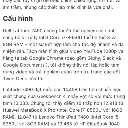
thấy các tùy chọn để điều chỉnh chiều rộng, chi tiết và
âm trầm, nhưng các thiết lập mặc định là vừa phải.
Cấu hình
Dell Latitude 7490 chúng tôi đã thử nghiệm các tính
năng bộ vi xử lý Intel Core i7-8650U thế hệ thứ 8 và
8GB RAM – một sự kết hợp làm cho tốc độ nhanh và đa
nhiệm rắn. Tách màn hình giữa video YouTube 1080p và
hàng tá tab Google Chrome (bao gồm Giphy, Slack và
Google Documents ), tôi không thấy nói lắp hoặc tạm
dừng video và trải nghiệm cuộn trơn tru trong các cột
TweetDeck của tôi.
Latitude 7490 đạt mức cao 14,458 trên tiêu chuẩn hiệu
suất chung của Geekbench 4, nhảy vọt so với mức trung
bình 10,033. Chúng tôi thấy điểm số thấp hơn 12.913 từ
Huawei MateBook X Pro (Intel Core i7-8550U với 16GB
RAM), 12.047 từ Lenovo ThinkPad T480 (Intel Core i5-
8350U với 8GB RAM) và 13.463 từ HP EliteBook 1040