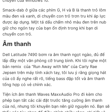
chuyển của Windows 10.
Smack-dab ở giữa các phím G, H và B là thanh trỏ lõm
màu đen và xanh, di chuyển con trỏ trơn tru khi áp lực
được áp dụng. Một tá dấu chấm nhỏ màu đen trên nub
giữ cho ngón tay của bạn ổn định trong khi bạn di
chuyển con trỏ.
Âm thanh
Dell Latitude 7490 bơm ra âm thanh ngọt ngào, đủ để
lấp đầy một văn phòng cỡ trung bình. Khi tôi nghe một
bản remix của “Run Away with Me” của Carly Rae
Jepsen trên máy tính xách tay, tôi lưu ý rằng giọng hát
của cô ấy nghe rất rõ, tiếng bass đập tốt và âm thanh
tổng hợp có vẻ chính xác.
Tiện ích âm thanh Waves MaxxAudio Pro đi kèm cho
phép bạn tắt các cài đặt trước tăng cường âm thanh
của nó, nhưng tôi khuyên bạn nên giữ nguyên nó. Bạn sẽ