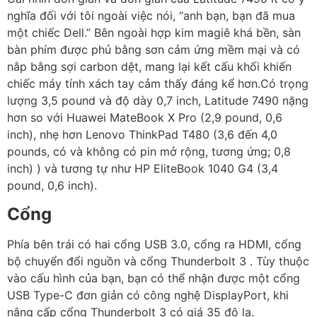
nghĩa đối với tôi ngoài việc nói, “anh bạn, bạn đã mua
một chiếc Dell.” Bên ngoài hợp kim magiê khá bền, sàn
bàn phím được phủ bằng sơn cảm ứng mềm mại và có
nắp bằng sợi carbon dệt, mang lại kết cấu khối khiến
chiếc máy tính xách tay cảm thấy đáng kể hơn.Có trọng
lượng 3,5 pound và độ dày 0,7 inch, Latitude 7490 nặng
hơn so với Huawei MateBook X Pro (2,9 pound, 0,6
inch), nhẹ hơn Lenovo ThinkPad T480 (3,6 đến 4,0
pounds, có và không có pin mở rộng, tương ứng; 0,8
inch) ) và tương tự như HP EliteBook 1040 G4 (3,4
pound, 0,6 inch).
Cổng
Phía bên trái có hai cổng USB 3.0, cổng ra HDMI, cổng
bộ chuyển đổi nguồn và cổng Thunderbolt 3 . Tùy thuộc
vào cấu hình của bạn, bạn có thể nhận được một cổng
USB Type-C đơn giản có công nghệ DisplayPort, khi
nâng cấp cổng Thunderbolt 3 có giá 35 đô la.