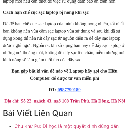
laptop mới nếu cần thiết để việc sử dụng đảm bảo an toàn hơn.
Cách hạn chế cục sạc laptop bị nóng khi sạc
Để để hạn chế cục sạc laptop của mình không nóng nhiều, tốt nhất
bạn không nên vừa cắm sạc laptop vừa sử dụng và sau khi đã sử
dụng xong thì nên rút dây sạc từ nguồn điện ra để dây sạc laptop
được nghỉ ngơi. Ngoài ra, khi sử dụng bạn hãy để dây sạc laptop ở
những nơi thoáng mát, không để dây sạc lên chăn, mềm nhưng nơi
kính nóng sẽ làm giảm tuổi thọ của dây sạc.
Bạn gặp bất kì vấn đề nào về Laptop hãy gọi cho Hiếu
Computer để được tư vấn miễn phí
ĐT:
0987799189
Địa chỉ: Số 22, ngách 43, ngõ 108 Trần Phú, Hà Đông, Hà Nội
Bài Viết Liên Quan
Chu Khừ Pư: Đi học là một quyết định đúng đắn