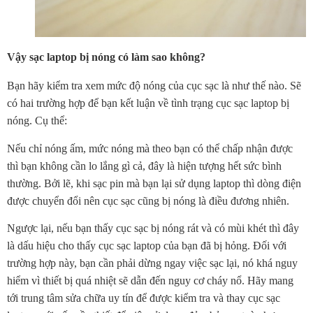
Vậy sạc laptop bị nóng có làm sao không?
Bạn hãy kiểm tra xem mức độ nóng của cục sạc là như thế nào. Sẽ
có hai trường hợp để bạn kết luận về tình trạng cục sạc laptop bị
nóng. Cụ thể:
Nếu chỉ nóng ấm, mức nóng mà theo bạn có thể chấp nhận được
thì bạn không cần lo lắng gì cả, đây là hiện tượng hết sức bình
thường. Bởi lẽ, khi sạc pin mà bạn lại sử dụng laptop thì dòng điện
được chuyển đổi nên cục sạc cũng bị nóng là điều đương nhiên.
Ngược lại, nếu bạn thấy cục sạc bị nóng rát và có mùi khét thì đây
là dấu hiệu cho thấy cục sạc laptop của bạn đã bị hỏng. Đối với
trường hợp này, bạn cần phải dừng ngay việc sạc lại, nó khá nguy
hiểm vì thiết bị quá nhiệt sẽ dẫn đến nguy cơ cháy nổ. Hãy mang
tới trung tâm sửa chữa uy tín để được kiểm tra và thay cục sạc