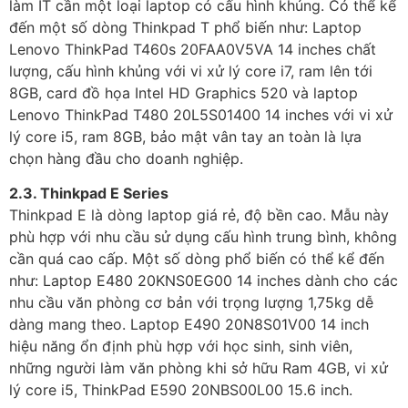
làm IT cần một loại laptop có cấu hình khủng. Có thể kể
đến một số dòng Thinkpad T phổ biến như: Laptop
Lenovo ThinkPad T460s 20FAA0V5VA 14 inches chất
lượng, cấu hình khủng với vi xử lý core i7, ram lên tới
8GB, card đồ họa Intel HD Graphics 520 và laptop
Lenovo ThinkPad T480 20L5S01400 14 inches với vi xử
lý core i5, ram 8GB, bảo mật vân tay an toàn là lựa
chọn hàng đầu cho doanh nghiệp.
2.3. Thinkpad E Series
Thinkpad E là dòng laptop giá rẻ, độ bền cao. Mẫu này
phù hợp với nhu cầu sử dụng cấu hình trung bình, không
cần quá cao cấp. Một số dòng phổ biến có thể kể đến
như: Laptop E480 20KNS0EG00 14 inches dành cho các
nhu cầu văn phòng cơ bản với trọng lượng 1,75kg dễ
dàng mang theo. Laptop E490 20N8S01V00 14 inch
hiệu năng ổn định phù hợp với học sinh, sinh viên,
những người làm văn phòng khi sở hữu Ram 4GB, vi xử
lý core i5, ThinkPad E590 20NBS00L00 15.6 inch.