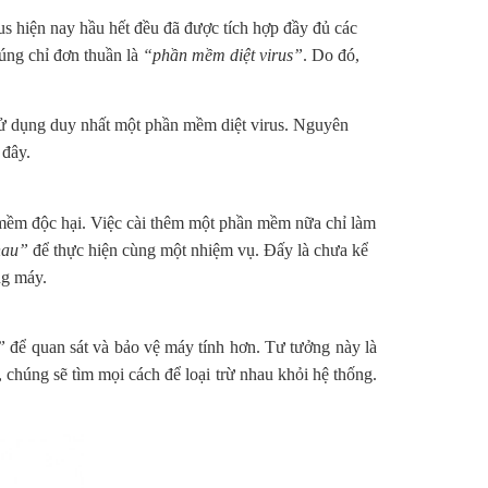
us hiện nay hầu hết đều đã được tích hợp đầy đủ các
úng chỉ đơn thuần là
“phần mềm diệt virus”
. Do đó,
sử dụng duy nhất một phần mềm diệt virus. Nguyên
 đây.
ần mềm độc hại. Việc cài thêm một phần mềm nữa chỉ làm
hau”
để thực hiện cùng một nhiệm vụ. Đấy là chưa kể
ng máy.
”
để quan sát và bảo vệ máy tính hơn. Tư tưởng này là
 chúng sẽ tìm mọi cách để loại trừ nhau khỏi hệ thống.