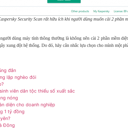
spersky Security Scan rất hữu ích khi người dùng muốn cài 2 phần 
 người dùng máy tính thông thường là không nên cài 2 phần mềm diệt
gây xung đột hệ thống. Do đó, hãy cân nhắc lựa chọn cho mình một p
úng đắn
òng lặp nghèo đói
p?
inh viên dân tộc thiểu số xuất sắc
ắng nóng
àn diện cho doanh nghiệp
g 1 tỷ đồng
uyên?
à Đông