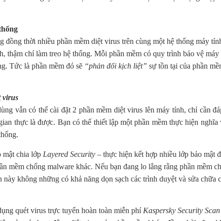
 thống
ng đồng thời nhiều phần mềm diệt virus trên cùng một hệ thống máy tí
h, thậm chí làm treo hệ thống. Mỗi phần mềm có quy trình bảo vệ máy t
ống. Tức là phần mềm đó sẽ
“phản đối kịch liệt”
sự tồn tại của phần mềm
 virus
dùng vẫn có thể cài đặt 2 phần mềm diệt virus lên máy tính, chỉ cần 
an thực là được. Bạn có thể thiết lập một phần mềm thực hiện nghĩa 
thống.
o mật chia lớp
Layered Security
– thực hiện kết hợp nhiều lớp bảo mật 
phần mềm chống malware khác. Nếu bạn đang lo lắng rằng phần mềm ch
 này không những có khả năng dọn sạch các trình duyệt và sửa chữa cá
ụng quét virus trực tuyến hoàn toàn miễn phí
Kaspersky Security Scan