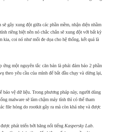
nh sẽ gây xung đột giữa các phần mềm, nhận diện nhầm
ính riêng biệt nên nó chắc chắn sẽ xung đột với bất kỳ
 kia, coi nó như mối đe dọa cho hệ thống, kết quả là
đáp ứng một nguyên tắc căn bản là phải đảm bảo 2 phần
vụ theo yêu cầu của mình để bắt đầu chạy và dừng lại,
để bảo vệ dữ liệu. Trong phương pháp này, người dùng
ống malware sẽ làm chậm máy tính thì có thể tham
c file hỏng do rootkit gây ra mà còn khá nhẹ và được
được phát triển bởi hãng nổi tiếng
Kaspersky Lab
.