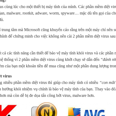
ông?
us cùng lúc cho một thiết bị máy tính của mình. Các phần mềm diệt vir
ojan, malware, rootkit, adware, worm, spyware… mặc dù tên gọi của ch
đủ.
hỉ trung tâm mà Microsoft cũng khuyến cáo rằng trên một máy chỉ nên 
 chính để chứng minh cho việc không nên cài 2 phần mềm diệt virus sau
t cả các tính năng cần thiết để bảo vệ máy tính khỏi virus và các ph
hệ thống vì 2 phần mềm diệt virus cùng khởi chạy sẽ dẫn đến
“đánh n
thêm của bạn một khoản tiền để mua cũng như một phần dung lượng tro
t virus
ng nhiều phần mềm diệt virus thì giúp cho máy tính có nhiều
“con mắt
h hướng khỏi nhiệm vụ chính là bảo vệ máy tính của bạn. Thay vào đó,
hơn mà còn dễ bị đe dọa tấn công bởi virus, malware hơn.