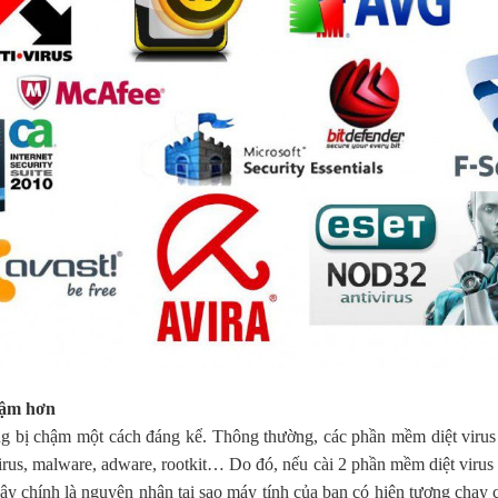
hậm hơn
bị chậm một cách đáng kể. Thông thường, các phần mềm diệt virus đ
irus, malware, adware, rootkit… Do đó, nếu cài 2 phần mềm diệt viru
y chính là nguyên nhân tại sao máy tính của bạn có hiện tượng chạy c