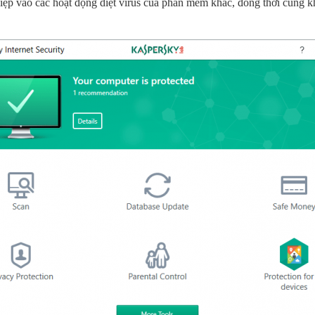
thiệp vào các hoạt động diệt virus của phần mềm khác, đồng thời cũng 