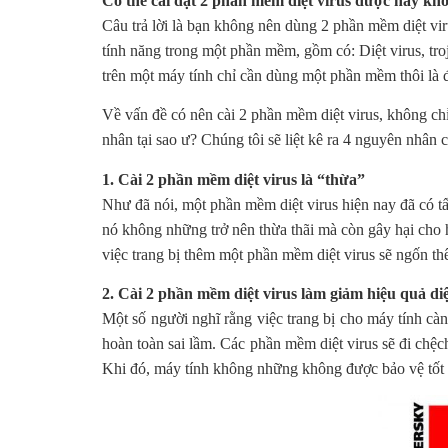
Có thể cài đặt 2 phần mềm diệt virus được hay kh
Câu trả lời là bạn không nên dùng 2 phần mềm diệt vir
tính năng trong một phần mềm, gồm có: Diệt virus, tr
trên một máy tính chỉ cần dùng một phần mềm thôi là 
Về vấn đề có nên cài 2 phần mềm diệt virus, không c
nhân tại sao ư? Chúng tôi sẽ liệt kê ra 4 nguyên nhân
1. Cài 2 phần mềm diệt virus là “thừa”
Như đã nói, một phần mềm diệt virus hiện nay đã có tấ
nó không những trở nên thừa thãi mà còn gây hại cho 
việc trang bị thêm một phần mềm diệt virus sẽ ngốn 
2. Cài 2 phần mềm diệt virus làm giảm hiệu quả diệ
Một số người nghĩ rằng việc trang bị cho máy tính cà
hoàn toàn sai lầm. Các phần mềm diệt virus sẽ đi chệc
Khi đó, máy tính không những không được bảo vệ tốt 