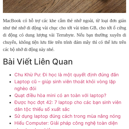
MacBook có hỗ trợ các khe cắm thẻ nhớ ngoài, từ loại đơn giản
như thẻ nhớ di động vài chục cho tới vài trăm GB, cho tới ổ cứng
di động có dung lượng vài Terrabyte. Nếu bạn thường xuyên di
chuyển, không tiện lưu file trên trình đám mây thì có thể lưu trên
các bộ nhớ di động này nhé.
Bài Viết Liên Quan
Chu Khừ Pư: Đi học là một quyết định đúng đắn
Laptop cũ – giúp sinh viên thoát khỏi vòng lặp
nghèo đói
Quạt điều hòa mini có an toàn với laptop?
Được học đợt 42: 7 laptop cho các bạn sinh viên
dân tộc thiểu số xuất sắc
Sử dụng laptop đúng cách trong mùa nắng nóng
Hiếu Computer: Giải pháp công nghệ toàn diện