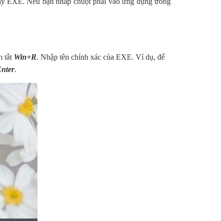
y EXE. Nếu bạn nhấp chuột phải vào ứng dụng trong
m tắt
Win+R
. Nhập tên chính xác của EXE. Ví dụ, để
Enter
.