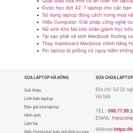
Quạt điều hòa mini có an toàn với lapto
Được học đợt 42: 7 laptop cho các bạn s
Sử dụng laptop đúng cách trong mùa n
Hiếu Computer: Giải pháp công nghệ to
Nữ sinh Khơ Mú khó khăn giành học bổn
Tại sao phải vệ sinh Macbook thường x
Thay mainboard Macbook chính hãng H
Pin laptop bị phồng có nguy hiểm khôn
SỬA LAPTOP HÀ ĐÔNG
SỬA CHỮA LAPTOP
Địa chỉ: Số 22 n
Giới thiệu
Hà Nội
Linh kiện laptop
Báo giá sửa laptop
TEL :
098.77.99.
Hình ảnh
EMAIL:
Hieucomp
Liên hệ
Website:
https:/
Hiếu Computer báo giá dịch vụ sửa