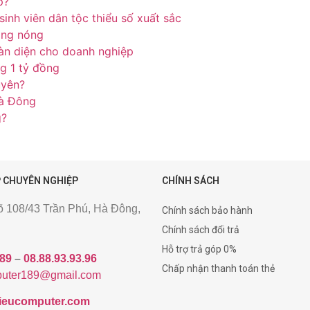
p?
inh viên dân tộc thiểu số xuất sắc
ắng nóng
àn diện cho doanh nghiệp
g 1 tỷ đồng
uyên?
à Đông
g?
 CHUYÊN NGHIỆP
CHÍNH SÁCH
gõ 108/43 Trần Phú, Hà Đông,
Chính sách bảo hành
Chính sách đổi trả
Hỗ trợ trả góp 0%
189
–
08.88.93.93.96
Chấp nhận thanh toán thẻ
uter189@gmail.com
/hieucomputer.com