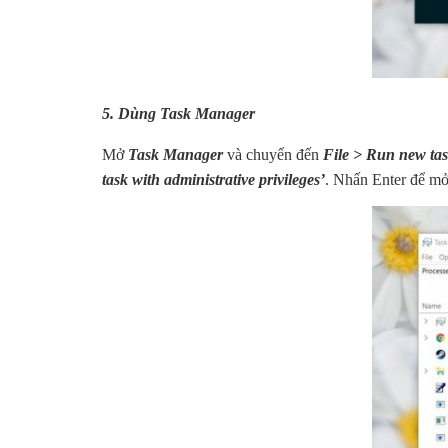
5. Dùng Task Manager
Mở
Task Manager
và chuyển đến
File > Run new ta
task with administrative privileges’
. Nhấn Enter để m