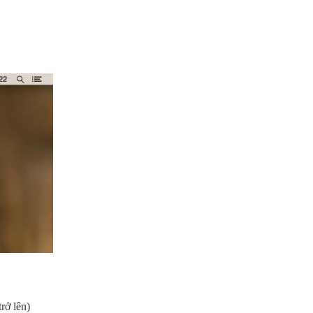
.
rở lên)