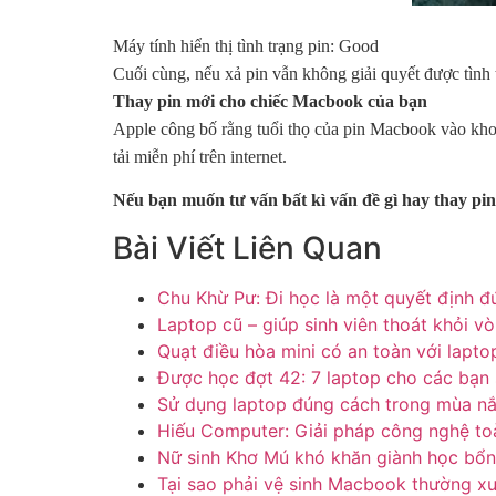
Máy tính hiển thị tình trạng pin: Good
Cuối cùng, nếu xả pin vẫn không giải quyết được tình 
Thay pin mới cho chiếc Macbook của bạn
Apple công bố rằng tuổi thọ của pin Macbook vào khoả
tải miễn phí trên internet.
Nếu bạn muốn tư vấn bất kì vấn đề gì hay thay pi
Bài Viết Liên Quan
Chu Khừ Pư: Đi học là một quyết định đ
Laptop cũ – giúp sinh viên thoát khỏi v
Quạt điều hòa mini có an toàn với lapto
Được học đợt 42: 7 laptop cho các bạn s
Sử dụng laptop đúng cách trong mùa n
Hiếu Computer: Giải pháp công nghệ to
Nữ sinh Khơ Mú khó khăn giành học bổn
Tại sao phải vệ sinh Macbook thường x