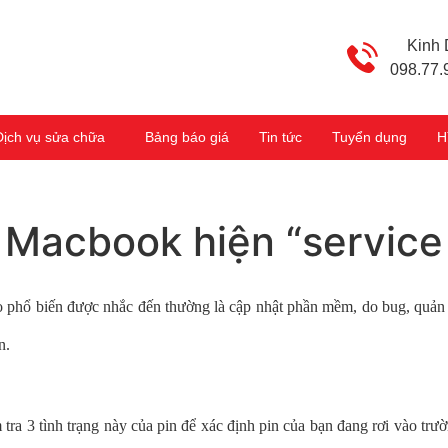
Kinh
098.77.
Dịch vụ sửa chữa
Bảng báo giá
Tin tức
Tuyển dụng
H
 Macbook hiện “service
o phổ biến được nhắc đến thường là cập nhật phần mềm, do bug, quản l
ạn.
tra 3 tình trạng này của pin để xác định pin của bạn đang rơi vào trư