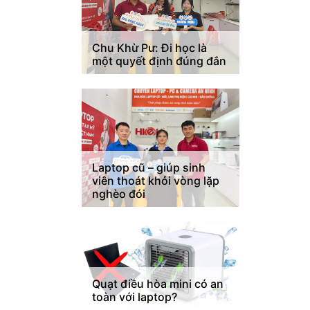
Chu Khừ Pư: Đi học là
một quyết định đúng đắn
Laptop cũ – giúp sinh
viên thoát khỏi vòng lặp
nghèo đói
Quạt điều hòa mini có an
toàn với laptop?