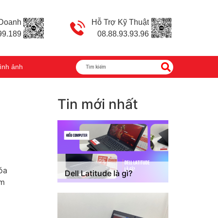
 Doanh
Hỗ Trợ Kỹ Thuật
99.189
08.88.93.93.96
ình ảnh
Tin mới nhất
óa
Dell Latitude là gì?
ìm