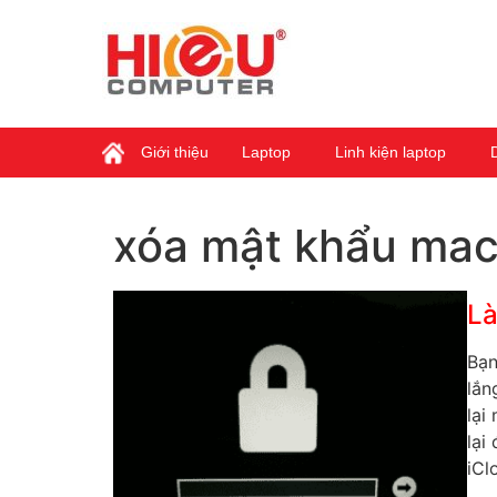
Giới thiệu
Laptop
Linh kiện laptop
xóa mật khẩu ma
Là
Bạn
lắn
lại
lại
iCl