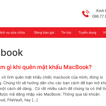
Kinh
098.77.
Dịch vụ sửa chữa
Bảng báo giá
Tin tức
Tuyển dụng
H
cbook
m gì khi quên mật khẩu MacBook?
 vô tình quên mật khẩu chiếc macbook của mình, đừng lo
g. Chúng tôi sẽ hướng dẫn cho các bạn cách để bạn mở kh
 một cách dễ dàng. Có rất nhiều cách để chúng ta có thể t
 được mã đăng nhập vào MacBook: Thông qua tài khoản
oud, FileVault, hay […]