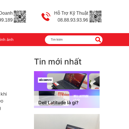
 Doanh
Hỗ Trợ Kỹ Thuật
99.189
08.88.93.93.96
ình ảnh
Tin mới nhất
 khi
eo
Dell Latitude là gì?
g