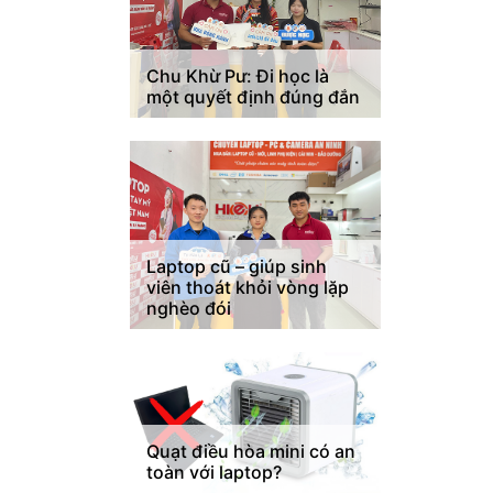
Chu Khừ Pư: Đi học là
một quyết định đúng đắn
Laptop cũ – giúp sinh
viên thoát khỏi vòng lặp
nghèo đói
Quạt điều hòa mini có an
toàn với laptop?