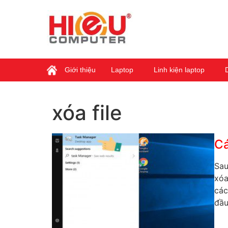
Giới thiệu
Laptop
Linh kiện laptop
xóa file
Cá
Sau
xóa
các
đầu