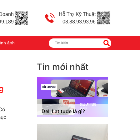
 Doanh
Hỗ Trợ Kỹ Thuật
99.189
08.88.93.93.96
ình ảnh
Tin mới nhất
g
 Có
Dell Latitude là gì?
hục
]