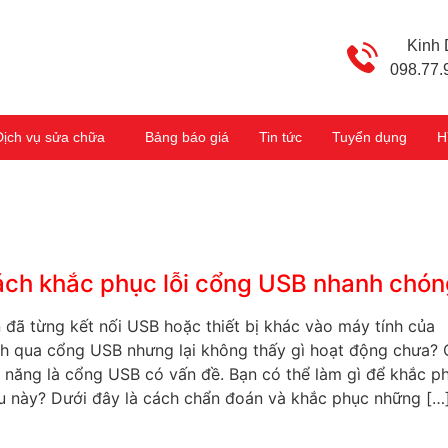
Kinh
098.77.
Dịch vụ sửa chữa
Bảng báo giá
Tin tức
Tuyển dụng
H
g
ch khắc phục lỗi cổng USB nhanh chón
 đã từng kết nối USB hoặc thiết bị khác vào máy tính của
h qua cổng USB nhưng lại không thấy gì hoạt động chưa?
 năng là cổng USB có vấn đề. Bạn có thể làm gì để khắc p
u này? Dưới đây là cách chẩn đoán và khắc phục những […