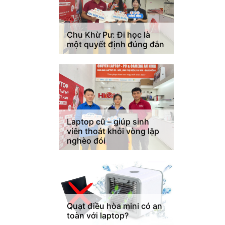
Chu Khừ Pư: Đi học là
một quyết định đúng đắn
Laptop cũ – giúp sinh
viên thoát khỏi vòng lặp
nghèo đói
Quạt điều hòa mini có an
toàn với laptop?