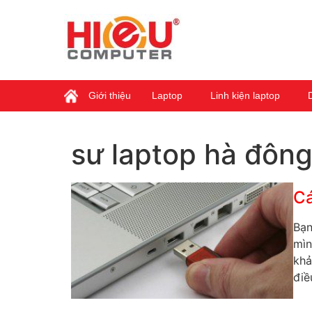
Giới thiệu
Laptop
Linh kiện laptop
sư laptop hà đôn
Cá
Bạn
mìn
khả
điề