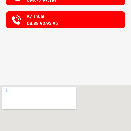
098.77.99.189
Kỹ Thuật
08.88.93.93.96