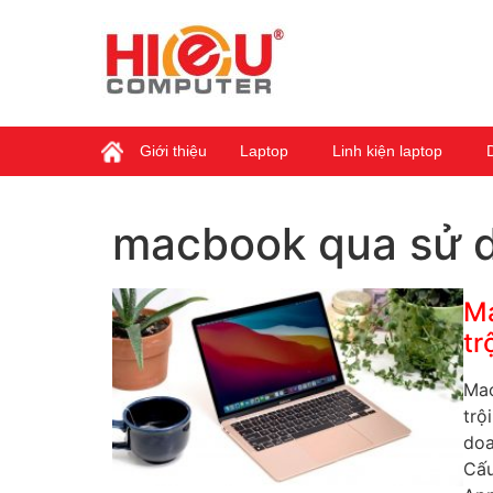
Giới thiệu
Laptop
Linh kiện laptop
macbook qua sử 
Ma
tr
Mac
trộ
doa
Cấu