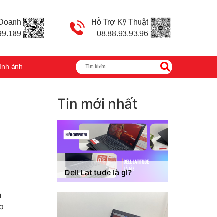
 Doanh
Hỗ Trợ Kỹ Thuật
99.189
08.88.93.93.96
ình ảnh
Tin mới nhất
t
Dell Latitude là gì?
h
ip