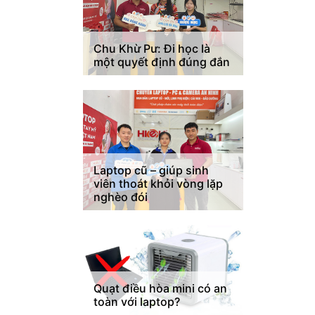
Chu Khừ Pư: Đi học là
một quyết định đúng đắn
Laptop cũ – giúp sinh
viên thoát khỏi vòng lặp
nghèo đói
Quạt điều hòa mini có an
toàn với laptop?