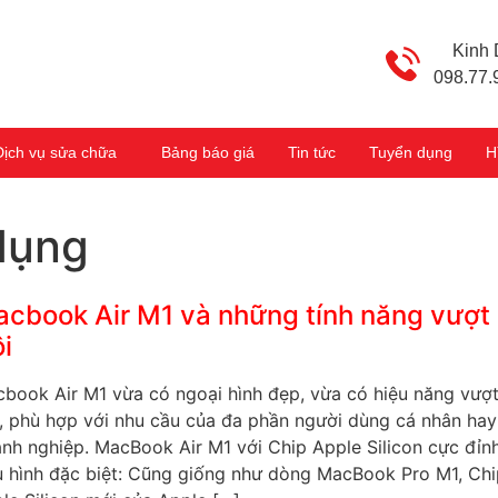
Kinh
098.77.
Dịch vụ sửa chữa
Bảng báo giá
Tin tức
Tuyển dụng
H
dụng
cbook Air M1 và những tính năng vượt
ội
book Air M1 vừa có ngoại hình đẹp, vừa có hiệu năng vượ
i, phù hợp với nhu cầu của đa phần người dùng cá nhân hay
nh nghiệp. MacBook Air M1 với Chip Apple Silicon cực đỉn
 hình đặc biệt: Cũng giống như dòng MacBook Pro M1, Ch