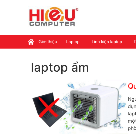
Giới thiệu
Laptop
Linh kiện laptop
laptop ẩm
Qu
Ngu
dụn
lap
một
phò