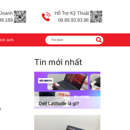
 Doanh
Hỗ Trợ Kỹ Thuật
99.189
08.88.93.93.96
ình ảnh
Tin mới nhất
ử
Dell Latitude là gì?
à