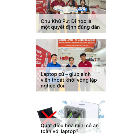
Chu Khừ Pư: Đi học là
một quyết định đúng đắn
Laptop cũ – giúp sinh
viên thoát khỏi vòng lặp
nghèo đói
Quạt điều hòa mini có an
toàn với laptop?