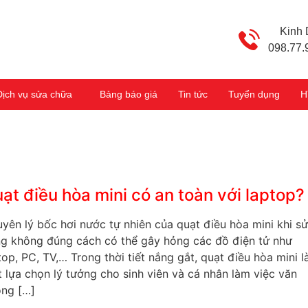
Kinh
098.77.
Dịch vụ sửa chữa
Bảng báo giá
Tin tức
Tuyển dụng
H
ạt điều hòa mini có an toàn với laptop?
yên lý bốc hơi nước tự nhiên của quạt điều hòa mini khi s
g không đúng cách có thể gây hỏng các đồ điện tử như
top, PC, TV,… Trong thời tiết nắng gắt, quạt điều hòa mini l
 lựa chọn lý tưởng cho sinh viên và cá nhân làm việc văn
ng […]