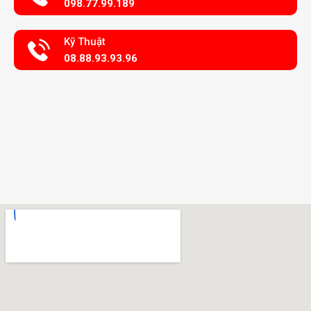
098.77.99.189
Kỹ Thuật
08.88.93.93.96