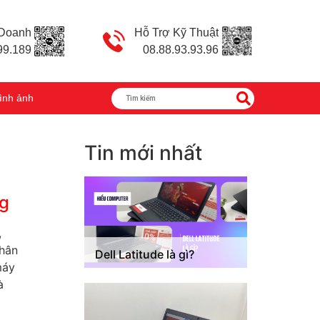
 Doanh
Hỗ Trợ Kỹ Thuật
99.189
08.88.93.93.96
ình ảnh
Tin mới nhất
ng
,
nhân
Dell Latitude là gì?
máy
à