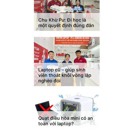
Chu Khừ Pư: Đi học là
một quyết định đúng đắn
Laptop cũ – giúp sinh
viên thoát khỏi vòng lặp
nghèo đói
Quạt điều hòa mini có an
toàn với laptop?