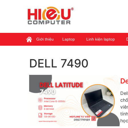
Giới thiệu
Laptop
Linh kiện laptop
DELL 7490
De
Del
chố
viê
tín
học