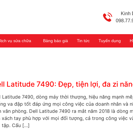
Kinh
098.77.
Dịch vụ sửa chữa
Bảng báo giá
Tin tức
Tuyển dụng
H
ll Latitude 7490: Đẹp, tiện lợi, đa zi nă
l Latitude 7490, dòng máy thời thượng, hiệu năng mạnh mẽ
ng va đập tốt đáp ứng mọi công việc của doanh nhân và 
n văn phòng. Dell Latitude 7490 ra mắt năm 2018 là dòng 
h xách tay phù hợp với mọi đối tượng, cả trong công việc v
 tập. Cấu […]