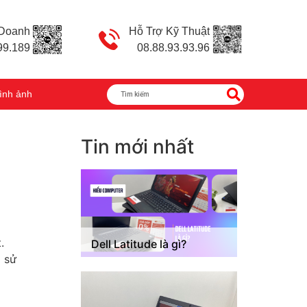
 Doanh
Hỗ Trợ Kỹ Thuật
99.189
08.88.93.93.96
ình ảnh
Tin mới nhất
.
Dell Latitude là gì?
m sử