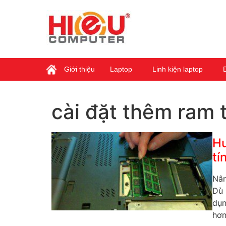
Giới thiệu
Laptop
Linh kiện laptop
cài đặt thêm ram 
Hư
tí
Nân
Dù 
dụn
hơn