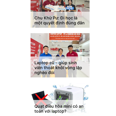
Chu Khừ Pư: Đi học là
một quyết định đúng đắn
Laptop cũ – giúp sinh
viên thoát khỏi vòng lặp
nghèo đói
Quạt điều hòa mini có an
toàn với laptop?