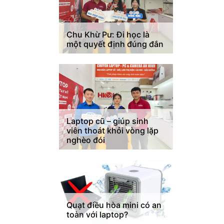
Chu Khừ Pư: Đi học là
một quyết định đúng đắn
Laptop cũ – giúp sinh
viên thoát khỏi vòng lặp
nghèo đói
Quạt điều hòa mini có an
toàn với laptop?