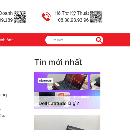
 Doanh
Hỗ Trợ Kỹ Thuật
99.189
08.88.93.93.96
ình ảnh
Tin mới nhất
àng
Dell Latitude là gì?
s
00%