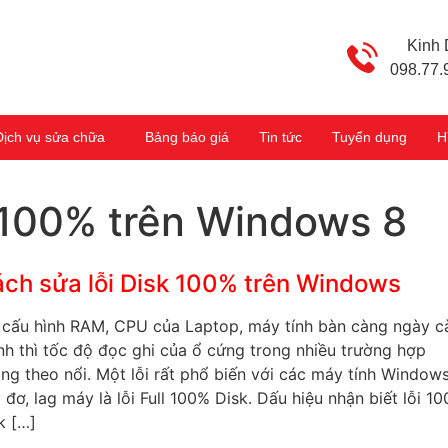
Kinh
098.77.
Dịch vụ sửa chữa
Bảng báo giá
Tin tức
Tuyển dụng
H
 100% trên Windows 8
ch sửa lỗi Disk 100% trên Windows
 cấu hình RAM, CPU của Laptop, máy tính bàn càng ngày c
h thì tốc độ đọc ghi của ổ cứng trong nhiều trường hợp
ng theo nổi. Một lỗi rất phổ biến với các máy tính Window
 đơ, lag máy là lỗi Full 100% Disk. Dấu hiệu nhận biết lỗi 1
k […]