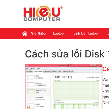
Giới thiệu
Laptop
Linh kiện laptop
Cách sửa lỗi Disk
Cá
Với
mạn
khô
gây
Dis