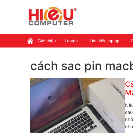
Giới thiệu
Laptop
Linh kiện laptop
cách sac pin mac
Cá
M
Nếu
sau
nhấ
như