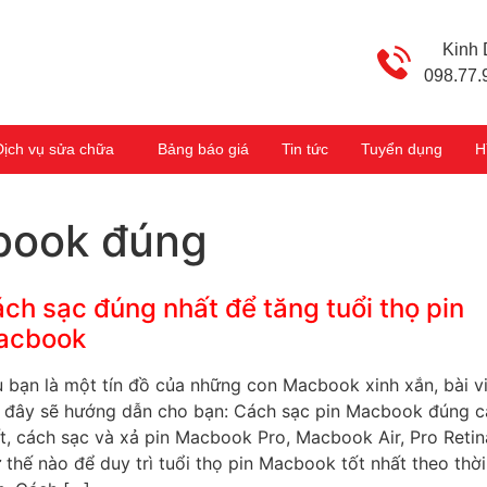
Kinh
098.77.
Dịch vụ sửa chữa
Bảng báo giá
Tin tức
Tuyển dụng
H
book đúng
ch sạc đúng nhất để tăng tuổi thọ pin
acbook
 bạn là một tín đồ của những con Macbook xinh xắn, bài v
 đây sẽ hướng dẫn cho bạn: Cách sạc pin Macbook đúng 
t, cách sạc và xả pin Macbook Pro, Macbook Air, Pro Retin
 thế nào để duy trì tuổi thọ pin Macbook tốt nhất theo thời