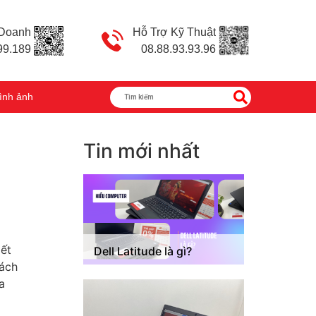
 Doanh
Hỗ Trợ Kỹ Thuật
99.189
08.88.93.93.96
ình ảnh
Tin mới nhất
iết
Dell Latitude là gì?
cách
a