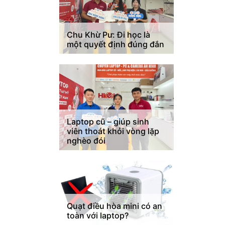
Chu Khừ Pư: Đi học là
một quyết định đúng đắn
Laptop cũ – giúp sinh
viên thoát khỏi vòng lặp
nghèo đói
Quạt điều hòa mini có an
toàn với laptop?