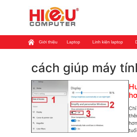
Giới thiệu
Laptop
Linh kiện laptop
cách giúp máy tí
Hư
h
Chỉ
thê
hơn
tuổ