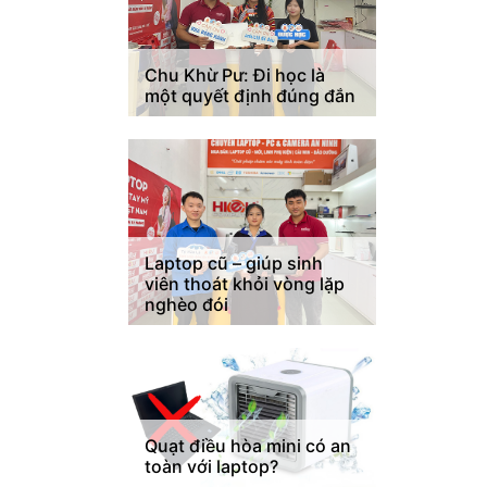
Chu Khừ Pư: Đi học là
một quyết định đúng đắn
Laptop cũ – giúp sinh
viên thoát khỏi vòng lặp
nghèo đói
Quạt điều hòa mini có an
toàn với laptop?