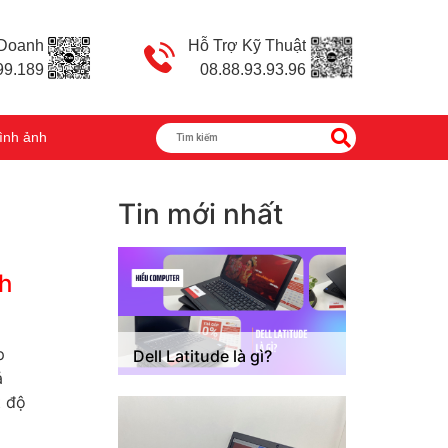
 Doanh
Hỗ Trợ Kỹ Thuật
99.189
08.88.93.93.96
ình ảnh
Tin mới nhất
h
p
Dell Latitude là gì?
ả
t độ