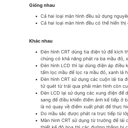
Giống nhau
Cả hai loại màn hình đều sử dụng nguyên
Cả hai loại màn hình đều có thể hiển th
Khác nhau
Đèn hình CRT dùng tia điện tử để kích t
chúng có khả năng phát ra ba mầu đỏ, xan
Đèn hình LCD thì lại dùng điện áp điều k
tấm lọc mầu để lọc ra mầu đỏ, xanh lá h
Đèn hình CRT sử dụng các cuộn lái tia để
tử quét từ trái qua phải màn hình còn cu
Đèn LCD lại sử dụng các xung điện để dị
sang để điều khiển điểm ảnh kế tiếp ở b
là nó quay về điểm xuất phát để thực h
Do mầu sắc được phát ra trực tiếp từ 
Màn hình CRT sử dụng từ trường để lái d
thiết kế độ hoạ thì các đường thẳng bị 