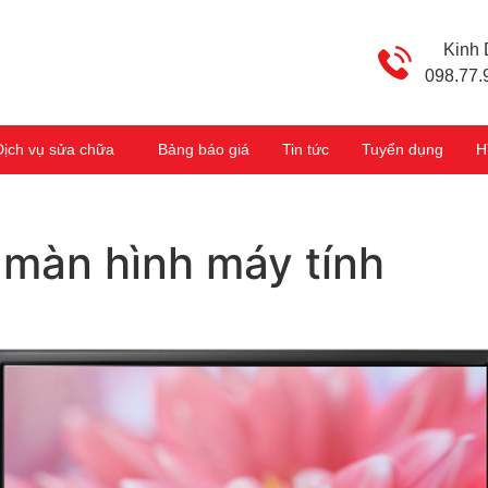
Kinh
098.77.
Dịch vụ sửa chữa
Bảng báo giá
Tin tức
Tuyển dụng
H
 màn hình máy tính