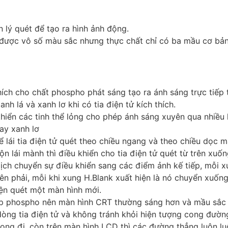
 lý quét để tạo ra hình ảnh động.
ị được vô số màu sắc nhưng thực chất chỉ có ba mầu cơ bản l
hích cho chất phospho phát sáng tạo ra ánh sáng trực tiếp
h lá và xanh lơ khi có tia điện tử kích thích.
hiển các tinh thể lỏng cho phép ánh sáng xuyên qua nhiều h
ay xanh lơ
 lái tia điện tử quét theo chiều ngang và theo chiều dọc mà
ộn lái mành thì điều khiển cho tia điện tử quét từ trên xuố
ch chuyển sự điều khiển sang các điểm ảnh kế tiếp, mỗi xu
ên phải, mỗi khi xung H.Blank xuất hiện là nó chuyển xuống
iện quét một màn hình mới.
lớp phospho nên màn hình CRT thường sáng hơn và mầu sắc
òng tia điện tử và không tránh khỏi hiện tượng cong đường
cong đi, còn trên màn hình LCD thì các đường thẳng luôn lu