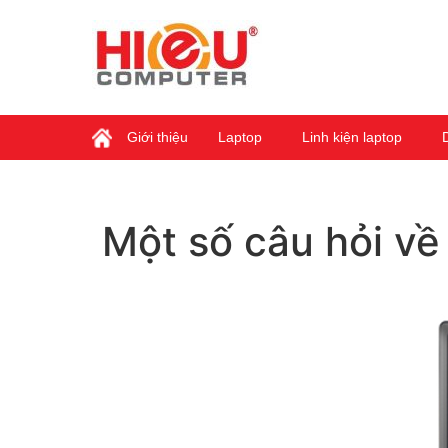
Giới thiệu
Laptop
Linh kiện laptop
Một số câu hỏi về