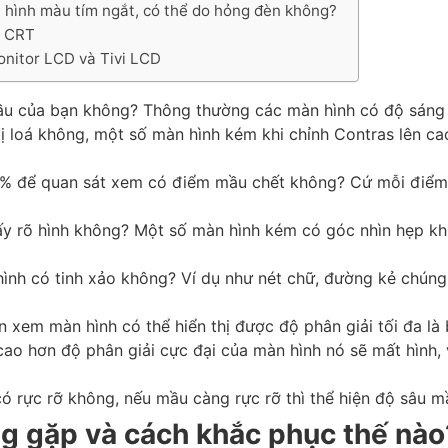
n hình màu tím ngắt, có thể do hỏng đèn không?
h CRT
onitor LCD và Tivi LCD
ầu của bạn không? Thông thường các màn hình có độ sáng tố
 loá không, một số màn hình kém khi chỉnh Contras lên cao 
% để quan sát xem có điểm mầu chết không? Cứ mỗi điểm c
y rõ hình không? Một số màn hình kém có góc nhìn hẹp kh
 hình có tinh xảo không? Ví dụ như nét chữ, đường kẻ chúng
ên xem màn hình có thể hiển thị được độ phân giải tối đa là
n cao hơn độ phân giải cực đại của màn hình nó sẽ mất hình,
 rực rỡ không, nếu mầu càng rực rỡ thì thể hiện độ sâu m
ng gặp và cách khắc phục thế nào