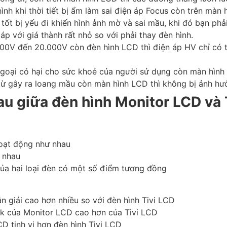
nh khi thời tiết bị ẩm làm sai điện áp Focus còn trên màn 
tốt bị yếu đi khiến hình ảnh mờ và sai mầu, khi đó bạn phải
áp với giá thành rất nhỏ so với phải thay đèn hình.
000V đến 20.000V còn đèn hình LCD thì điện áp HV chỉ có 
 ngoại có hại cho sức khoẻ của người sử dụng còn màn hình
ừ gây ra loang mầu còn màn hình LCD thì không bị ảnh hư
au giữa đèn hình Monitor LCD và
hoạt động như nhau
ư nhau
của hai loại đèn có một số điểm tương đồng
 giải cao hơn nhiều so với đèn hình Tivi LCD
ank của Monitor LCD cao hơn của Tivi LCD
D tinh vi hơn đèn hình Tivi LCD