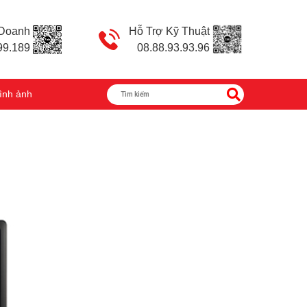
 Doanh
Hỗ Trợ Kỹ Thuật
99.189
08.88.93.93.96
ình ảnh