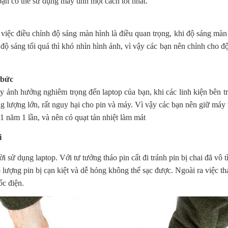
ạn có thể sử dụng máy tính một cách tốt nhất.
việc điều chỉnh độ sáng màn hình là điều quan trọng, khi độ sáng màn 
độ sáng tối quá thì khó nhìn hình ảnh, vì vậy các bạn nên chỉnh cho 
 bức
ây ảnh hưởng nghiêm trọng đến laptop của bạn, khi các linh kiện bên 
dung lượng lớn, rất nguy hại cho pin và máy. Vì vậy các bạn nên giữ máy 
1 năm 1 lần, và nên có quạt tản nhiệt làm mát
i
 sử dụng laptop. Với tư tưởng tháo pin cất đi tránh pin bị chai đã vô
 lượng pin bị cạn kiệt và dễ hỏng không thể sạc được. Ngoài ra việc th
ốc điện.