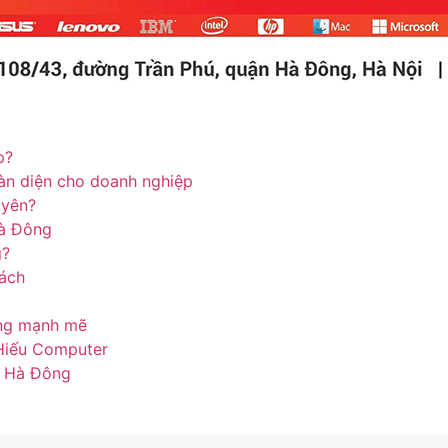
p?
àn diện cho doanh nghiệp
uyên?
à Đông
g?
cách
ộng mạnh mẽ
 Hiếu Computer
ại Hà Đông