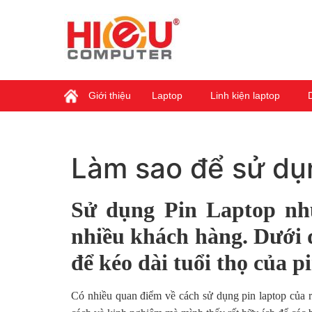
Giới thiệu
Laptop
Linh kiện laptop
Làm sao để sử dụn
Sử dụng Pin Laptop như
nhiều khách hàng. Dưới 
để kéo dài tuổi thọ của p
Có nhiều quan điểm về cách sử dụng pin laptop của rấ