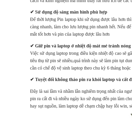
cách và kinh nghiệm mà mình thấy rất hữu ích để các b
✔ Sử dụng độ sáng màn hình phù hợp
Để thời lượng Pin laptop khi sử dụng được lâu hơn thì 
càng nhanh, làm cho lưu lượng pin nhanh hết. Nếu để 
mắt tốt hơn và pin của laptop được lâu hơn
✔ Giữ pin và laptop ở nhiệt độ mát mẻ tránh nóng
Việc sử dụng laptop trong điều kiện nhiệt độ cao sẽ g
tiêu thụ từ pin sẽ nhiều,quá trình này sẽ làm pin tụt 
cần có chế độ vệ sinh laptop theo chu kỳ 6 tháng hoặc 
✔ Tuyệt đối không tháo pin ra khỏi laptop và cất đ
Đây là sai lầm và nhầm lẫn nghiêm trọng nhất của người
pin ra cất đi và nhiều ngày ko sử dụng đến pin làm cho
hay sụt nguồn, làm laptop dễ chạm chập hay lỗi win, s