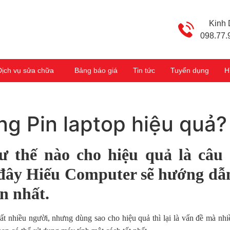
Kinh
098.77.
Dịch vụ sửa chữa
Bảng báo giá
Tin tức
Tuyển dụng
H
g Pin laptop hiệu quả?
 thế nào cho hiệu quả là câu 
đây Hiếu Computer sẽ hướng dẫ
in nhất.
t nhiều người, nhưng dùng sao cho hiệu quả thì lại là vấn đề mà nhi