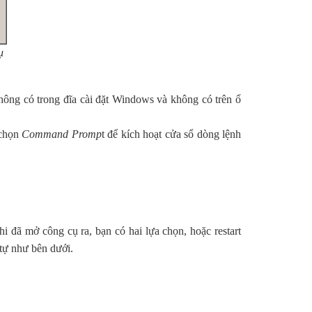
ụ
hông có trong đĩa cài đặt Windows và không có trên ổ
 chọn
Command Promp
t để kích hoạt cửa sổ dòng lệnh
 đã mở công cụ ra, bạn có hai lựa chọn, hoặc restart
 tự như bên dưới.