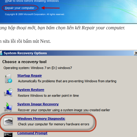
ang hộp thoại mới, bạn bấm chọn liên kết Repair your computer.
 sửa lỗi rồi bấm nút Next.