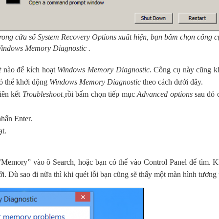
rong cửa sổ System Recovery Options xuất hiện, bạn bấm chọn công c
indows Memory Diagnostic .
t
nào để kích hoạt
Windows Memory Diagnostic
. Công cụ này cũng k
có thể khởi động
Windows Memory Diagnostic
theo cách dưới đây.
iên kết
Troubleshoot
¸rồi bấm chọn tiếp mục
Advanced options
sau đó
hấn Enter.
t.
“Memory” vào ô Search, hoặc bạn có thể vào Control Panel để tìm. Khi
ới. Dù sao đi nữa thì khi quét lỗi bạn cũng sẽ thấy một màn hình tương