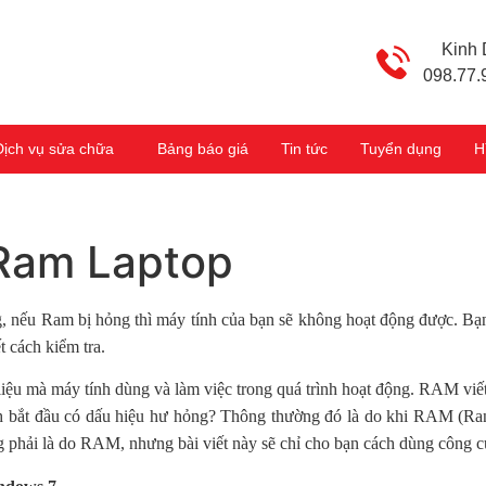
Kinh
098.77.
Dịch vụ sửa chữa
Bảng báo giá
Tin tức
Tuyển dụng
H
 Ram Laptop
, nếu Ram bị hỏng thì máy tính của bạn sẽ không hoạt động được. Bạn g
t cách kiểm tra.
 liệu mà máy tính dùng và làm việc trong quá trình hoạt động. RAM vi
tính bắt đầu có dấu hiệu hư hỏng? Thông thường đó là do khi RAM (
ông phải là do RAM, nhưng bài viết này sẽ chỉ cho bạn cách dùng công 