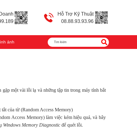
 Doanh
Hỗ Trợ Kỹ Thuật
99.189
08.88.93.93.96
ình ảnh
ặp một vài lỗi lạ và những tập tin trong máy tính bắt
ết tắt của từ (Random Access Memory)
Random Access Memory) làm việc kém hiệu quả, và bây
cụ
Windows Memory Diagnostic
để quét lỗi.