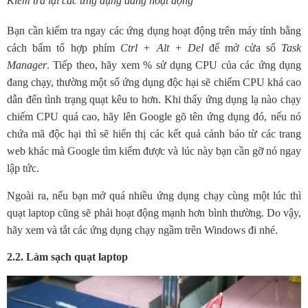
Kiểm tra lại các ứng dụng đang hoạt động
Bạn cần kiểm tra ngay các ứng dụng hoạt động trên máy tính bằng
cách bấm tổ hợp phím
Ctrl + Alt + Del
để mở cửa sổ
Task
Manager
. Tiếp theo, hãy xem % sử dụng CPU của các ứng dụng
đang chạy, thường một số ứng dụng độc hại sẽ chiếm CPU khá cao
dẫn đến tình trạng quạt kêu to hơn. Khi thấy ứng dụng lạ nào chạy
chiếm CPU quá cao, hãy lên Google gõ tên ứng dụng đó, nếu nó
chứa mã độc hại thì sẽ hiển thị các kết quả cảnh báo từ các trang
web khác mà Google tìm kiếm được và lúc này bạn cần gỡ nó ngay
lập tức.
Ngoài ra, nếu bạn mở quá nhiều ứng dụng chạy cùng một lúc thì
quạt laptop cũng sẽ phải hoạt động mạnh hơn bình thường. Do vậy,
hãy xem và tắt các ứng dụng chạy ngầm trên Windows đi nhé.
2.2. Làm sạch quạt laptop