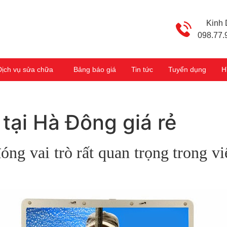
Kinh
098.77.
Dịch vụ sửa chữa
Bảng báo giá
Tin tức
Tuyển dụng
H
tại Hà Đông giá rẻ
óng vai trò rất quan trọng trong v