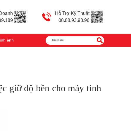
 Doanh
Hỗ Trợ Kỹ Thuật
99.189
08.88.93.93.96
ình ảnh
iệc giữ độ bền cho máy tinh