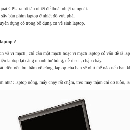
quạt CPU ra bộ tản nhiệt để thoát nhiệt ra ngoài.
, sấy bàn phím laptop ở nhiệt độ vừa phải
uyên dụng có trong bộ dụng cụ vê sinh laptop.
laptop ?
mạch và vi mạch , chỉ cần một mạch hoặc vi mạch laptop có vấn đề là la
ện laptop lại càng nhanh hư hỏng, dễ rỉ set , chập cháy.
t triển nên bụi bặm vô cùng, laptop của bạn sẽ như thế nào nếu bạn 
h như : laptop nóng, máy chạy rất chậm, treo may thậm chí đơ luôn, la