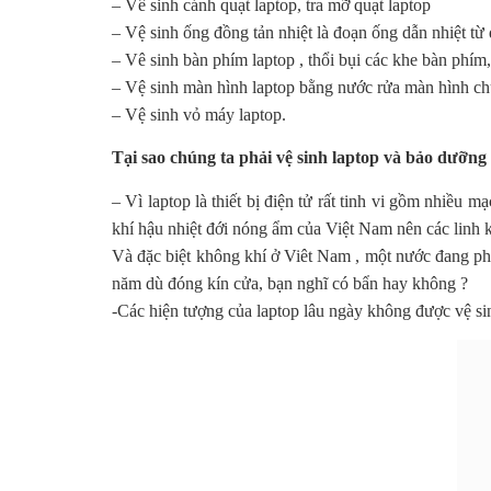
– Vê sinh cánh quạt laptop, tra mỡ quạt laptop
– Vệ sinh ống đồng tản nhiệt là đoạn ống dẫn nhiệt từ 
– Vê sinh bàn phím laptop , thổi bụi các khe bàn phím
– Vệ sinh màn hình laptop bằng nước rửa màn hình ch
– Vệ sinh vỏ máy laptop.
Tại sao chúng ta phải vệ sinh laptop và bảo dưỡng 
– Vì laptop là thiết bị điện tử rất tinh vi gồm nhiều 
khí hậu nhiệt đới nóng ẩm của Việt Nam nên các linh ki
Và đặc biệt không khí ở Viêt Nam , một nước đang phá
năm dù đóng kín cửa, bạn nghĩ có bẩn hay không ?
-Các hiện tượng của laptop lâu ngày không được vệ sin