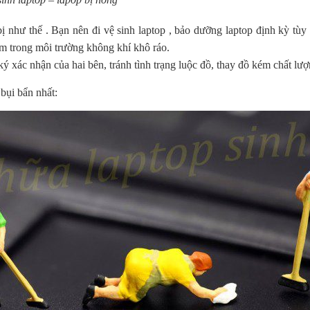
như thế . Bạn nên đi vệ sinh laptop , bảo dưỡng laptop định kỳ tùy t
m trong môi trường không khí khô ráo.
ký xác nhận của hai bên, tránh tình trạng luộc đồ, thay đồ kém chất lư
 bụi bẩn nhất: