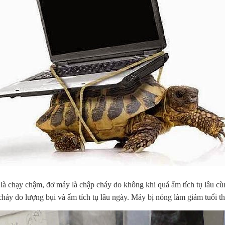
là chạy chậm, đơ máy là chập cháy do không khi quá ẩm tích tụ lâu cù
háy do lượng bụi và ẩm tích tụ lâu ngày. Máy bị nóng làm giảm tuổi th